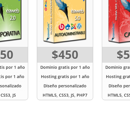
50
$450
$5
is por 1 año
Dominio gratis por 1 año
Dominio grat
is por 1 año
Hosting gratis por 1 año
Hosting grat
sonalizado
Diseño personalizado
Diseño per
CSS3, JS
HTML5, CSS3, JS, PHP7
HTML5, CSS