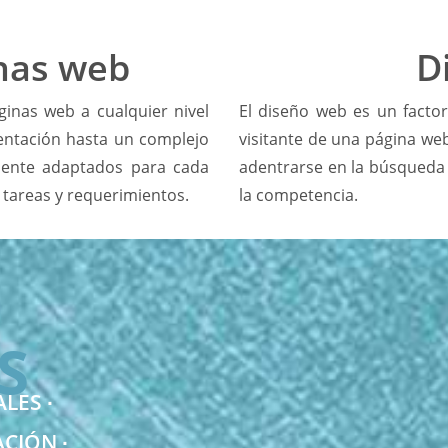
nas web
D
inas web a cualquier nivel
El diseño web es un factor
entación hasta un complejo
visitante de una página we
mente adaptados para cada
adentrarse en la búsqueda
s tareas y requerimientos.
la competencia.
S
LES ∙
CIÓN ∙