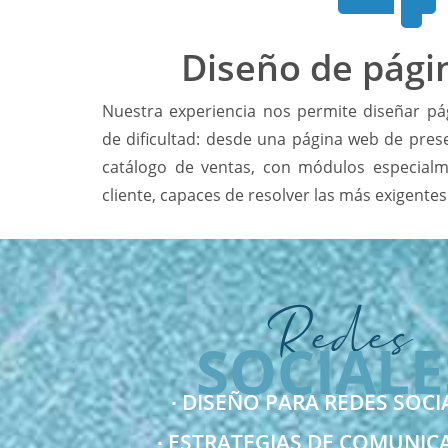
Diseño de pági
Nuestra experiencia nos permite diseñar pág
de dificultad: desde una página web de pres
catálogo de ventas, con módulos especial
cliente, capaces de resolver las más exigente
Redes
SOCIALE
∙ DISEÑO PARA REDES SOCIA
∙ ESTRATEGIAS DE COMUNICA