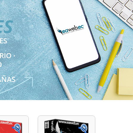
ES
ES
RIO ∙
O
AÑAS