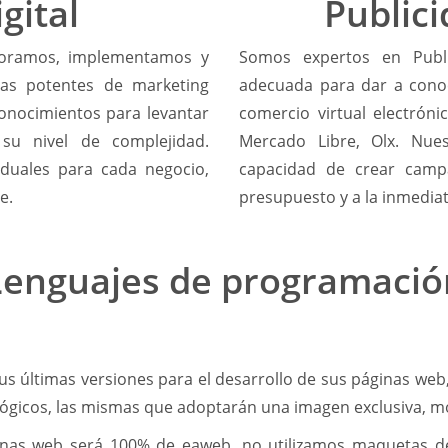
gital
Publici
esoramos, implementamos y
Somos expertos en Publi
as potentes de marketing
adecuada para dar a conoc
conocimientos para levantar
comercio virtual electrón
 su nivel de complejidad.
Mercado Libre, Olx. Nues
iduales para cada negocio,
capacidad de crear campa
e.
presupuesto y a la inmedia
Lenguajes de programació
us últimas versiones para el desarrollo de sus páginas web
ógicos, las mismas que adoptarán una imagen exclusiva, m
inas web será 100% de eaweb, no utilizamos maquetas d