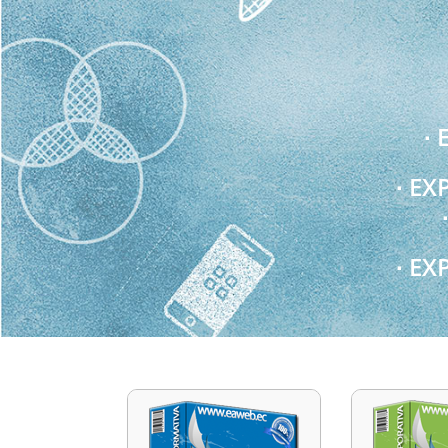
∙
∙ EX
∙ E